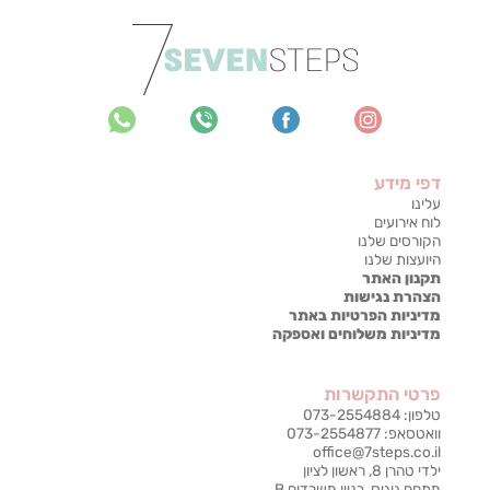
דפי מידע
עלינו
לוח אירועים
הקורסים שלנו
היועצות שלנו
תקנון האתר
הצהרת נגישות
מדיניות הפרטיות באתר
מדיניות משלוחים ואספקה
פרטי התקשרות
טלפון: 073-2554884
וואטסאפ: 073-2554877
office@7steps.co.il
ילדי טהרן 8, ראשון לציון
מתחם גיגיס, בניין משרדים B