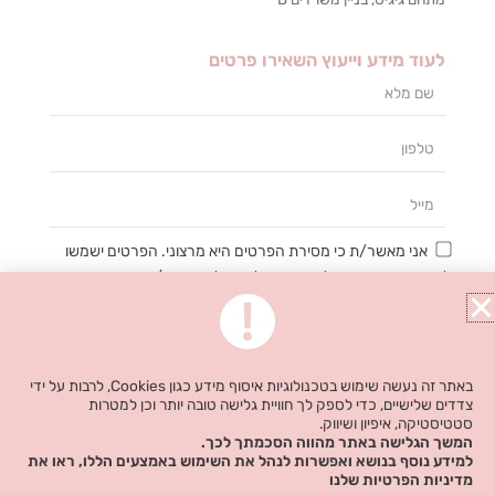
לעוד מידע וייעוץ השאירו פרטים
שם
מלא
טלפון
מייל
אני מאשר/ת כי מסירת הפרטים היא מרצוני. הפרטים ישמשו
ליצירת קשר ומענה לפנייה, ניהול וטיפול בבקשה/רישום, מתן
השירות והתמיכה המבוקשים, דיוור ישיר, תפעול האתר וניתוח
סטטיסטי פנימי. אני מודע/ת כי אוכל לבטל את הרישום שלי בכל עת
ושעל מסירת הפרטים שלי והשימוש בהם תחול
מדיניות הפרטיות של
האתר
.
באתר זה נעשה שימוש בטכנולוגיות איסוף מידע כגון Cookies, לרבות על ידי
צדדים שלישיים, כדי לספק לך חוויית גלישה טובה יותר וכן למטרות
סטטיסטיקה, איפיון ושיווק.
שליחה
המשך הגלישה באתר מהווה הסכמתך לכך.
למידע נוסף בנושא ואפשרות לנהל את השימוש באמצעים הללו, ראו את
מדיניות הפרטיות שלנו