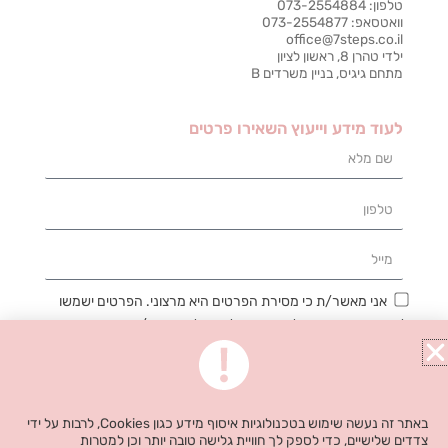
טלפון: 073-2554884
וואטסאפ: 073-2554877
office@7steps.co.il
ילדי טהרן 8, ראשון לציון
מתחם גיגיס, בניין משרדים B
לעוד מידע וייעוץ השאירו פרטים
שם
מלא
טלפון
מייל
אני מאשר/ת כי מסירת הפרטים היא מרצוני. הפרטים ישמשו
ליצירת קשר ומענה לפנייה, ניהול וטיפול בבקשה/רישום, מתן
השירות והתמיכה המבוקשים, דיוור ישיר, תפעול האתר וניתוח
סטטיסטי פנימי. אני מודע/ת כי אוכל לבטל את הרישום שלי בכל עת
ושעל מסירת הפרטים שלי והשימוש בהם תחול
מדיניות הפרטיות של
האתר
.
באתר זה נעשה שימוש בטכנולוגיות איסוף מידע כגון Cookies, לרבות על ידי
צדדים שלישיים, כדי לספק לך חוויית גלישה טובה יותר וכן למטרות