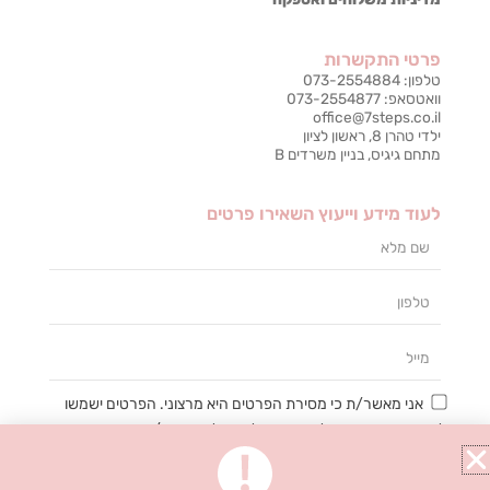
פרטי התקשרות
טלפון: 073-2554884
וואטסאפ: 073-2554877
office@7steps.co.il
ילדי טהרן 8, ראשון לציון
מתחם גיגיס, בניין משרדים B
לעוד מידע וייעוץ השאירו פרטים
שם
מלא
טלפון
מייל
אני מאשר/ת כי מסירת הפרטים היא מרצוני. הפרטים ישמשו
ליצירת קשר ומענה לפנייה, ניהול וטיפול בבקשה/רישום, מתן
השירות והתמיכה המבוקשים, דיוור ישיר, תפעול האתר וניתוח
סטטיסטי פנימי. אני מודע/ת כי אוכל לבטל את הרישום שלי בכל עת