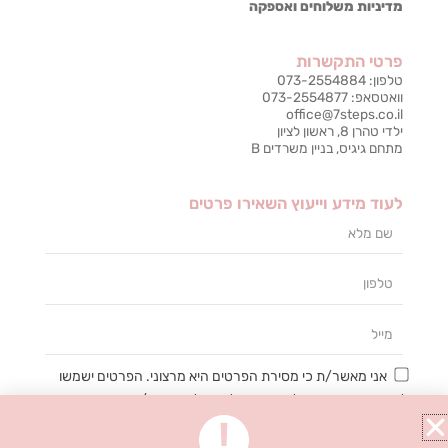
מדיניות משלוחים ואספקה
פרטי התקשרות
טלפון: 073-2554884
וואטסאפ: 073-2554877
office@7steps.co.il
ילדי טהרן 8, ראשון לציון
מתחם גיגיס, בניין משרדים B
לעוד מידע וייעוץ השאירו פרטים
שם
מלא
טלפון
מייל
אני מאשר/ת כי מסירת הפרטים היא מרצוני. הפרטים ישמשו
ליצירת קשר ומענה לפנייה, ניהול וטיפול בבקשה/רישום, מתן
השירות והתמיכה המבוקשים, דיוור ישיר, תפעול האתר וניתוח
סטטיסטי פנימי. אני מודע/ת כי אוכל לבטל את הרישום שלי בכל עת